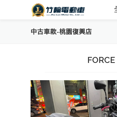
跳
至
主
要
內
中古車款-桃園復興店
容
FORCE