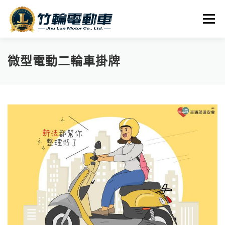
跳
至
選單
主
要
內
全車系
服務據點
探索竹輪
容
微型電動二輪車掛牌
人才招募
聯絡我們
社群媒體