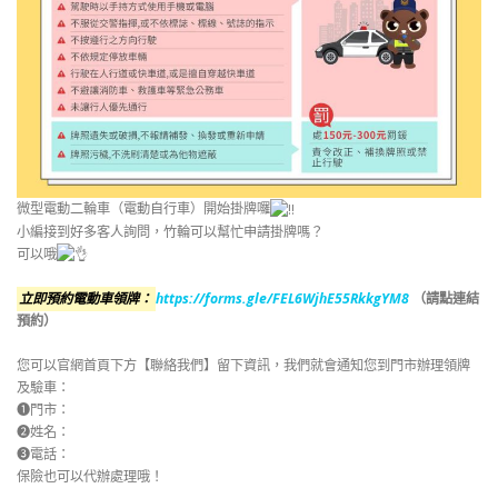
微型電動二輪車（電動自行車）開始掛牌囉
小編接到好多客人詢問，竹輪可以幫忙申請掛牌嗎？
可以哦
立即預約電動車領牌：
https://forms.gle/FEL6WjhE55RkkgYM8
（請點連結
預約）
您可以官網首頁下方【聯絡我們】留下資訊，我們就會通知您到門市辦理領牌
及驗車：
❶門市：
❷姓名：
❸電話：
保險也可以代辦處理哦！