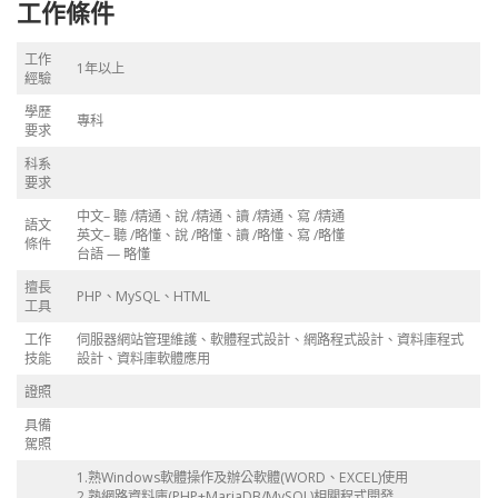
工作條件
工作
1年以上
經驗
學歷
專科
要求
科系
要求
中文– 聽 /精通、說 /精通、讀 /精通、寫 /精通
語文
英文– 聽 /略懂、說 /略懂、讀 /略懂、寫 /略懂
條件
台語 — 略懂
擅長
PHP、MySQL、HTML
工具
工作
伺服器網站管理維護、軟體程式設計、網路程式設計、資料庫程式
技能
設計、資料庫軟體應用
證照
具備
駕照
1.熟Windows軟體操作及辦公軟體(WORD、EXCEL)使用
2.熟網路資料庫(PHP+MariaDB/MySQL)相關程式開發