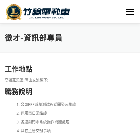
跳
至
選單
主
要
內
全車系
服務據點
探索竹輪
容
徵才-資訊部專員
人才招募
聯絡我們
社群媒體
工作地點
高雄燕巢區(岡山交流道下)
職務說明
公司ERP系統測試程式開發及維護
伺服器日常維護
各連鎖門市系統操作問題處理
其它主管交辦事項