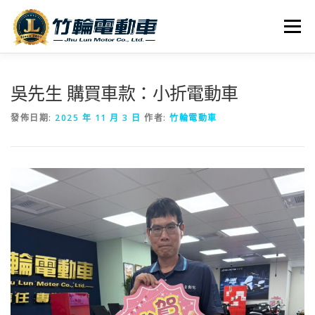
跳
至
選單
主
要
內
全車系
服務據點
探索竹輪
容
吳先生 購買車款：小折電動車
發佈日期:
2025 年 11 月 3 日
作者:
竹輪電動車
人才招募
聯絡我們
社群媒體