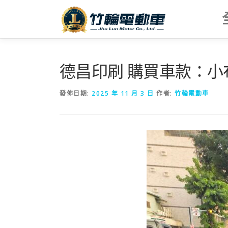
跳
至
主
要
內
容
德昌印刷 購買車款：小
發佈日期:
2025 年 11 月 3 日
作者:
竹輪電動車