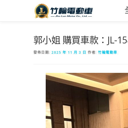
跳
至
主
要
內
容
郭小姐 購買車款：JL-1
發佈日期:
2025 年 11 月 3 日
作者:
竹輪電動車