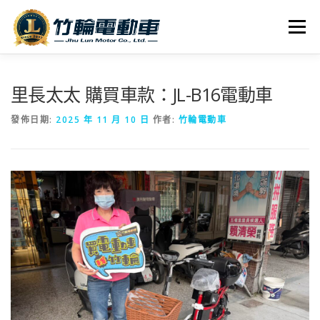
跳
至
選單
主
要
內
全車系
服務據點
探索竹輪
容
里長太太 購買車款：JL-B16電動車
發佈日期:
2025 年 11 月 10 日
作者:
竹輪電動車
人才招募
聯絡我們
社群媒體