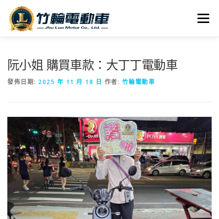
跳
至
選單
主
要
內
全車系
服務據點
探索竹輪
容
阮小姐 購買車款：大丁丁電動車
發佈日期:
2025 年 11 月 18 日
作者:
竹輪電動車
人才招募
聯絡我們
社群媒體