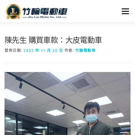
跳
至
選單
主
要
內
全車系
服務據點
探索竹輪
容
陳先生 購買車款：大皮電動車
發佈日期:
2025 年 11 月 20 日
作者:
竹輪電動車
人才招募
聯絡我們
社群媒體