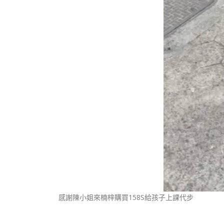
感謝陳小姐來楠梓購買158S給孩子上課代步