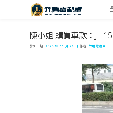
跳
至
主
要
內
容
陳小姐 購買車款：JL-1
發佈日期:
2025 年 11 月 20 日
作者:
竹輪電動車