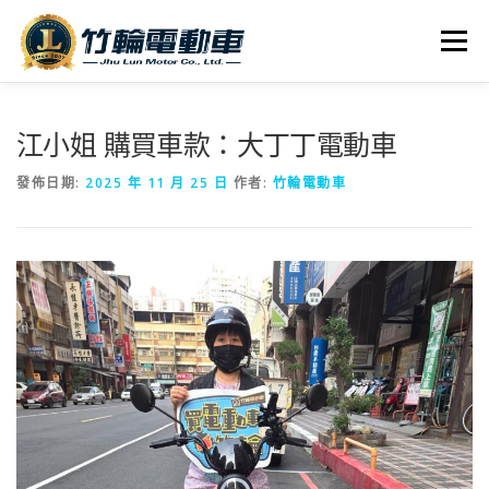
跳
至
選單
主
要
內
全車系
服務據點
探索竹輪
容
江小姐 購買車款：大丁丁電動車
發佈日期:
2025 年 11 月 25 日
作者:
竹輪電動車
人才招募
聯絡我們
社群媒體