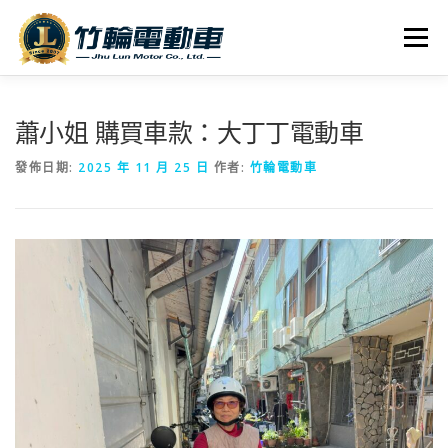
跳
至
選單
主
要
內
全車系
服務據點
探索竹輪
容
蕭小姐 購買車款：大丁丁電動車
發佈日期:
2025 年 11 月 25 日
作者:
竹輪電動車
人才招募
聯絡我們
社群媒體