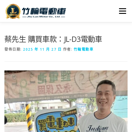
跳
至
選單
主
要
內
全車系
服務據點
探索竹輪
容
蔡先生 購買車款：JL-D3電動車
發佈日期:
2025 年 11 月 27 日
作者:
竹輪電動車
人才招募
聯絡我們
社群媒體