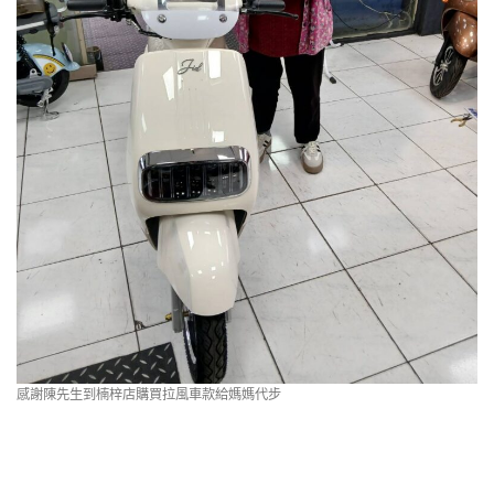
感謝陳先生到楠梓店購買拉風車款給媽媽代步