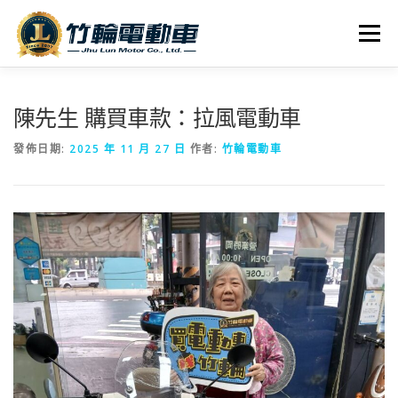
跳
至
選單
主
要
內
全車系
服務據點
探索竹輪
容
陳先生 購買車款：拉風電動車
發佈日期:
2025 年 11 月 27 日
作者:
竹輪電動車
人才招募
聯絡我們
社群媒體