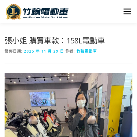
跳
至
選單
主
要
內
全車系
服務據點
探索竹輪
容
張小姐 購買車款：158L電動車
發佈日期:
2025 年 11 月 29 日
作者:
竹輪電動車
人才招募
聯絡我們
社群媒體