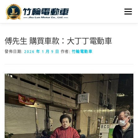
跳
至
選單
主
要
內
全車系
服務據點
探索竹輪
容
傅先生 購買車款：大丁丁電動車
發佈日期:
2026 年 1 月 9 日
作者:
竹輪電動車
人才招募
聯絡我們
社群媒體