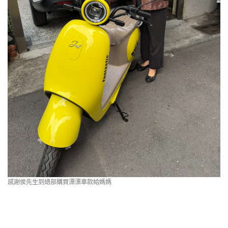
感謝侯先生到總部購買漂漂車款給媽媽