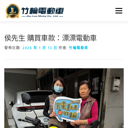
跳
至
選單
主
要
內
全車系
服務據點
探索竹輪
容
侯先生 購買車款：漂漂電動車
發佈日期:
2026 年 1 月 12 日
作者:
竹輪電動車
人才招募
聯絡我們
社群媒體