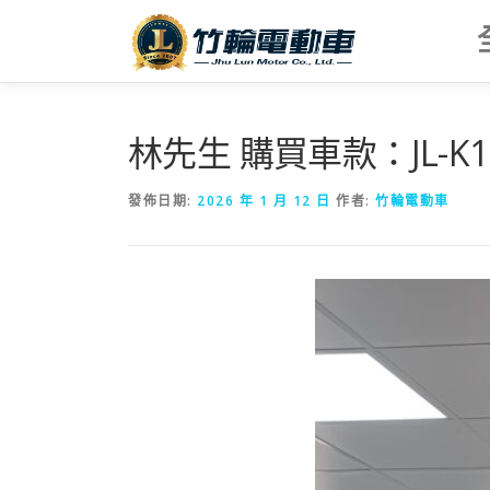
跳
至
主
要
內
容
林先生 購買車款：JL-K
發佈日期:
2026 年 1 月 12 日
作者:
竹輪電動車