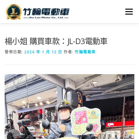
跳
至
選單
主
要
內
全車系
服務據點
探索竹輪
容
楊小姐 購買車款：JL-D3電動車
發佈日期:
2026 年 1 月 12 日
作者:
竹輪電動車
人才招募
聯絡我們
社群媒體