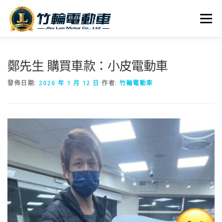
跳
至
選單
主
要
內
全車系
服務據點
探索竹輪
容
鄭先生 購買車款：小皮電動車
發佈日期:
2026 年 1 月 12 日
作者:
竹輪電動車
人才招募
聯絡我們
社群媒體