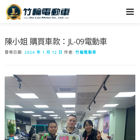
跳
至
選單
主
要
內
全車系
服務據點
探索竹輪
容
陳小姐 購買車款：JL-09電動車
發佈日期:
2026 年 1 月 12 日
作者:
竹輪電動車
人才招募
聯絡我們
社群媒體