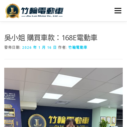
跳
至
選單
主
要
內
全車系
服務據點
探索竹輪
容
吳小姐 購買車款：168E電動車
發佈日期:
2026 年 1 月 16 日
作者:
竹輪電動車
人才招募
聯絡我們
社群媒體