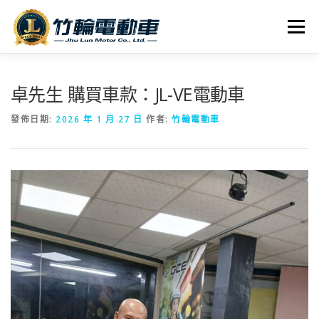
跳
至
選單
主
要
內
全車系
服務據點
探索竹輪
容
卓先生 購買車款：JL-VE電動車
發佈日期:
2026 年 1 月 27 日
作者:
竹輪電動車
人才招募
聯絡我們
社群媒體