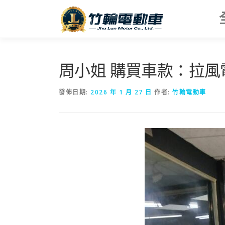
跳
至
主
要
內
容
周小姐 購買車款：拉風
發佈日期:
2026 年 1 月 27 日
作者:
竹輪電動車