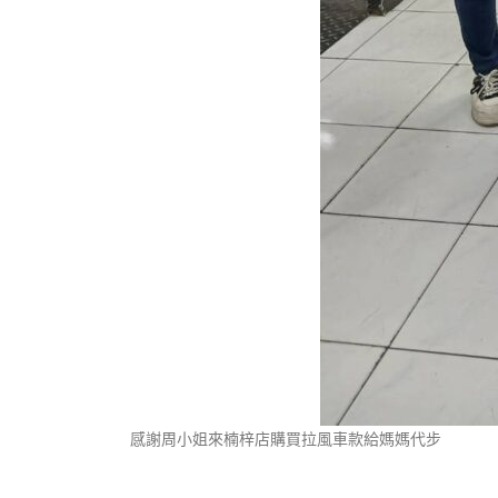
感謝周小姐來楠梓店購買拉風車款給媽媽代步