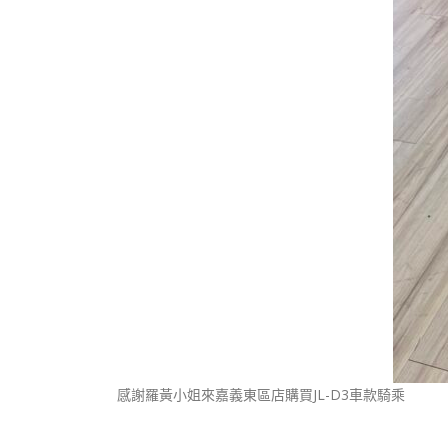
感謝羅黃小姐來嘉義東區店購買JL-D3車款騎乘