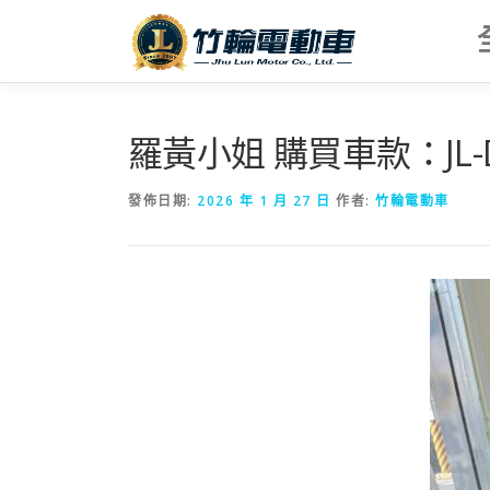
跳
至
主
要
內
容
羅黃小姐 購買車款：JL-
發佈日期:
2026 年 1 月 27 日
作者:
竹輪電動車