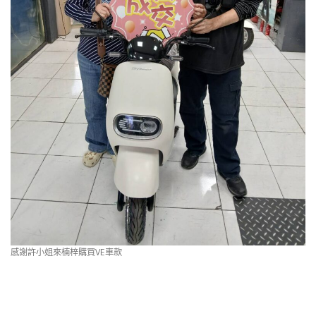
感謝許小姐來楠梓購買VE車款