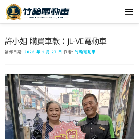
跳
至
選單
主
要
內
全車系
服務據點
探索竹輪
容
許小姐 購買車款：JL-VE電動車
發佈日期:
2026 年 1 月 27 日
作者:
竹輪電動車
人才招募
聯絡我們
社群媒體