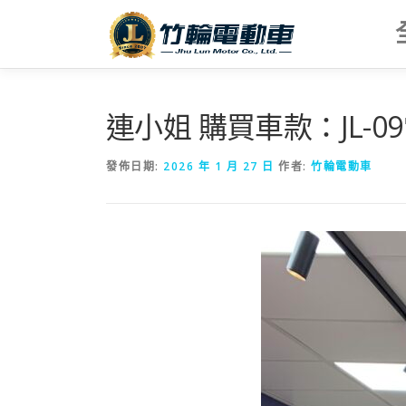
跳
至
主
要
內
容
連小姐 購買車款：JL-0
發佈日期:
2026 年 1 月 27 日
作者:
竹輪電動車