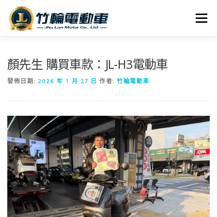
跳
至
選單
主
要
內
全車系
服務據點
探索竹輪
容
顏先生 購買車款：JL-H3電動車
發佈日期:
2026 年 1 月 27 日
作者:
竹輪電動車
人才招募
聯絡我們
社群媒體