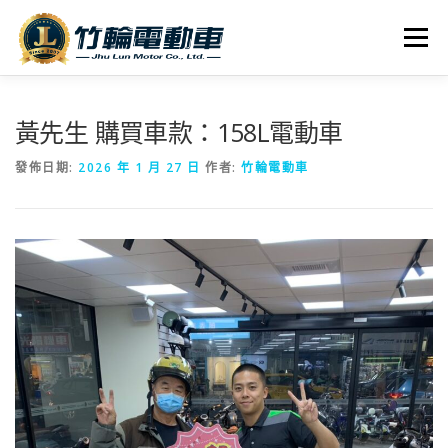
跳
至
選單
主
要
內
全車系
服務據點
探索竹輪
容
黃先生 購買車款：158L電動車
發佈日期:
2026 年 1 月 27 日
作者:
竹輪電動車
人才招募
聯絡我們
社群媒體