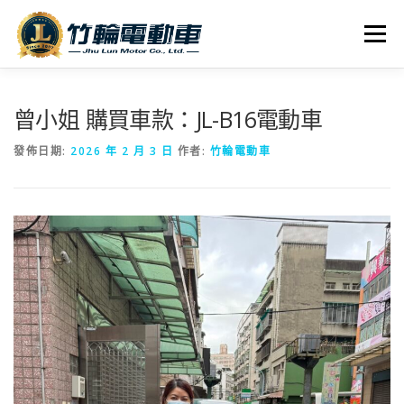
跳
至
選單
主
要
內
全車系
服務據點
探索竹輪
容
曾小姐 購買車款：JL-B16電動車
發佈日期:
2026 年 2 月 3 日
作者:
竹輪電動車
人才招募
聯絡我們
社群媒體