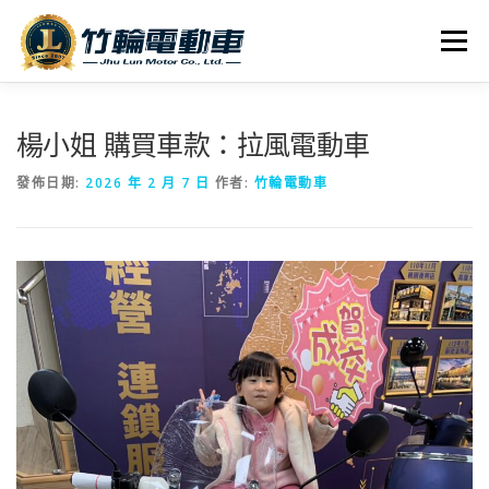
跳
至
選單
主
要
內
全車系
服務據點
探索竹輪
容
楊小姐 購買車款：拉風電動車
發佈日期:
2026 年 2 月 7 日
作者:
竹輪電動車
人才招募
聯絡我們
社群媒體