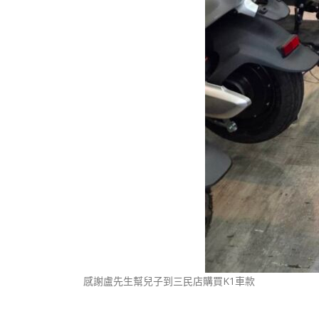
感謝盧先生幫兒子到三民店購買K1車款