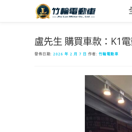
跳
至
主
要
內
容
盧先生 購買車款：K1
發佈日期:
2026 年 2 月 7 日
作者:
竹輪電動車