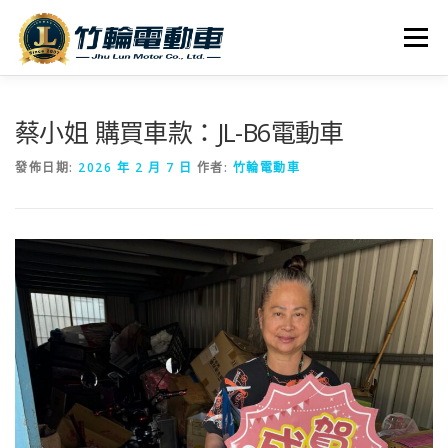
跳
至
選單
主
要
內
全車系
服務據點
探索竹輪
容
蔡小姐 購買車款：JL-B6電動車
發佈日期:
2026 年 2 月 7 日
作者:
竹輪電動車
人才招募
聯絡我們
社群媒體