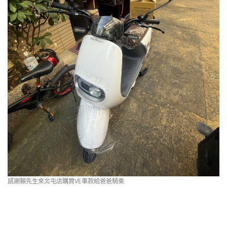
感謝賴先生來北屯店購買VE車款給爸爸騎乘