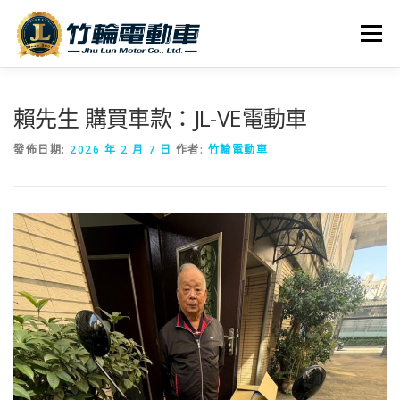
跳
至
選單
主
要
內
全車系
服務據點
探索竹輪
容
賴先生 購買車款：JL-VE電動車
發佈日期:
2026 年 2 月 7 日
作者:
竹輪電動車
人才招募
聯絡我們
社群媒體