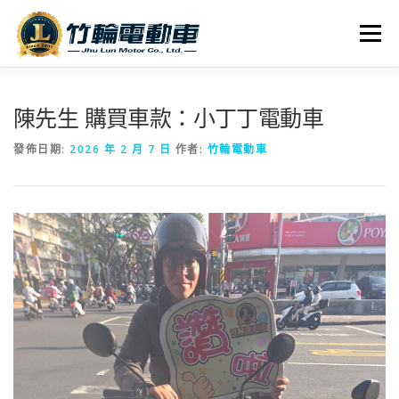
跳
至
選單
主
要
內
全車系
服務據點
探索竹輪
容
陳先生 購買車款：小丁丁電動車
發佈日期:
2026 年 2 月 7 日
作者:
竹輪電動車
人才招募
聯絡我們
社群媒體