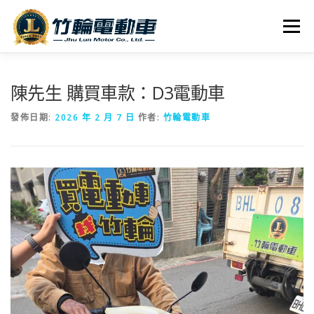
跳
至
選單
主
要
內
全車系
服務據點
探索竹輪
容
陳先生 購買車款：D3電動車
發佈日期:
2026 年 2 月 7 日
作者:
竹輪電動車
人才招募
聯絡我們
社群媒體