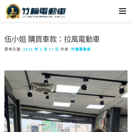
跳
至
選單
主
要
內
全車系
服務據點
探索竹輪
容
伍小姐 購買車款：拉風電動車
發佈日期:
2026 年 2 月 11 日
作者:
竹輪電動車
人才招募
聯絡我們
社群媒體