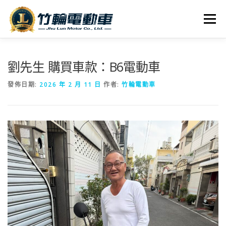
跳
至
選單
主
要
內
全車系
服務據點
探索竹輪
容
劉先生 購買車款：B6電動車
發佈日期:
2026 年 2 月 11 日
作者:
竹輪電動車
人才招募
聯絡我們
社群媒體