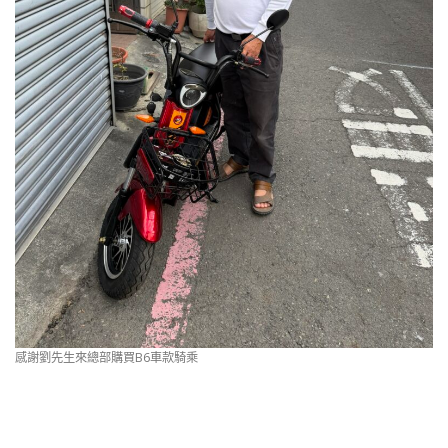
感謝劉先生來總部購買B6車款騎乘