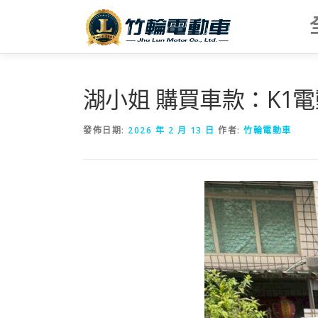
跳
至
主
要
內
容
湖小姐 購買車款：K1
發佈日期:
2026 年 2 月 13 日
作者:
竹輪電動車