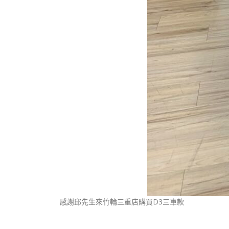
感謝邱先生來竹輪三重店購買D3三車款