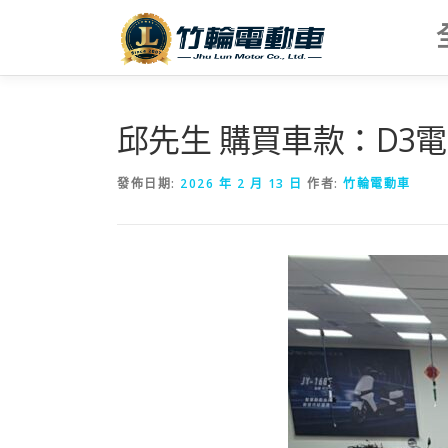
跳
至
主
要
內
容
邱先生 購買車款：D3
發佈日期:
2026 年 2 月 13 日
作者:
竹輪電動車