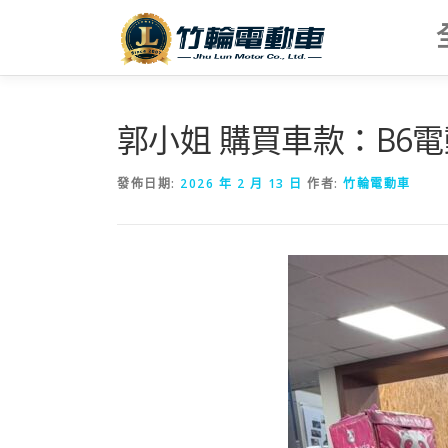
跳
至
主
要
內
容
郭小姐 購買車款：B6
發佈日期:
2026 年 2 月 13 日
作者:
竹輪電動車