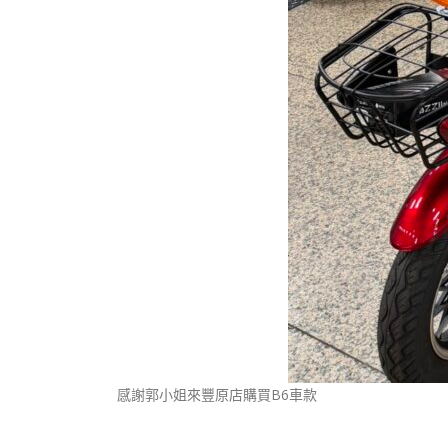
感謝郭小姐來豐原店購買B6車款