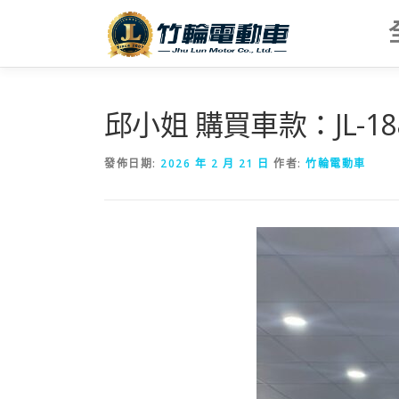
跳
至
主
要
內
容
邱小姐 購買車款：JL-1
發佈日期:
2026 年 2 月 21 日
作者:
竹輪電動車