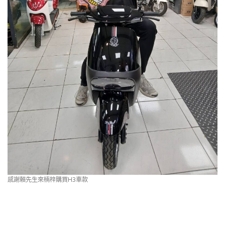
感謝賴先生來楠梓購買H3車款