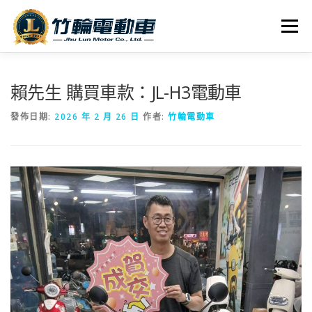
跳
至
選單
主
要
內
全車系
服務據點
探索竹輪
容
賴先生 購買車款：JL-H3電動車
發佈日期:
2026 年 2 月 26 日
作者:
竹輪電動車
人才招募
聯絡我們
社群媒體