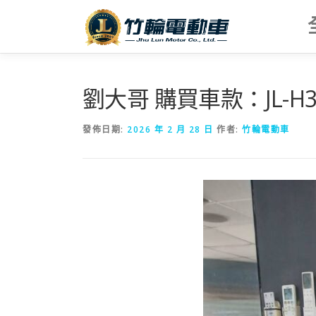
跳
至
主
要
內
容
劉大哥 購買車款：JL-H
發佈日期:
2026 年 2 月 28 日
作者:
竹輪電動車