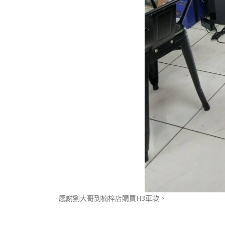
感謝劉大哥到楠梓店購買H3車款。