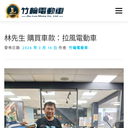
跳
至
選單
主
要
內
全車系
服務據點
探索竹輪
容
林先生 購買車款：拉風電動車
發佈日期:
2026 年 3 月 10 日
作者:
竹輪電動車
人才招募
聯絡我們
社群媒體