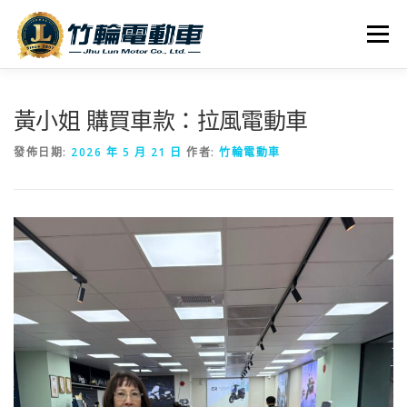
跳
至
選單
主
要
內
全車系
服務據點
探索竹輪
容
黃小姐 購買車款：拉風電動車
發佈日期:
2026 年 5 月 21 日
作者:
竹輪電動車
人才招募
聯絡我們
社群媒體