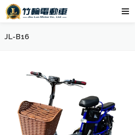
跳
至
選單
主
要
內
全車系
服務據點
探索竹輪
容
JL-B16
人才招募
聯絡我們
社群媒體