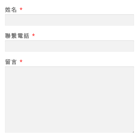
姓名
*
*
聯繫電話
*
服
務
據
點
留言
*
聯
繫
電
話