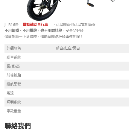
JL-B16是「
電動輔助自行車
」，可以腳踩也可以電動騎乘
不用駕照、不用掛牌，也不用燃料稅
，安全又好騎
偶爾想練一下身體時，還能踩腳踏板騎車運動呢！
外觀顏色
藍白/紅白/黑白
剎車系統
長/寛/高
前後輪胎
續航里程
馬達
照明系統
車款重量
聯絡我們