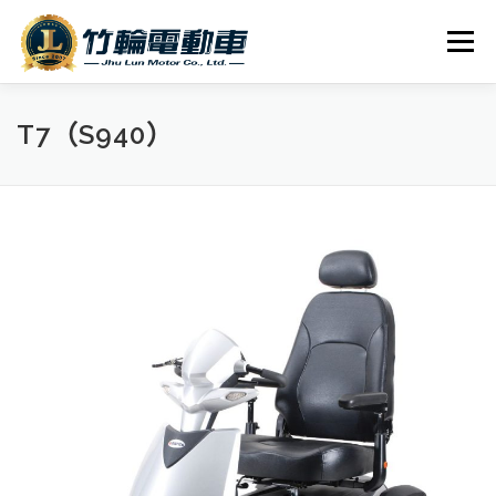
跳
至
選單
主
要
內
全車系
服務據點
探索竹輪
容
T7（S940）
人才招募
聯絡我們
社群媒體