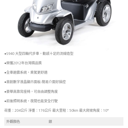
●S940 大型四輪代步車，動感十足的流線造型
●榮獲2012年台灣精品獎
●全車避震系統，乘駕更舒適
●首創數字液晶顯示面板-簡易介面好操控
●豪華高靠背座椅，可自由調整角度
●前後照明系統，夜間也能安全行駛
荷重：204公斤 淨重：176公斤 最大里程：50km 最大爬坡角度：10°
外觀顏色
銀