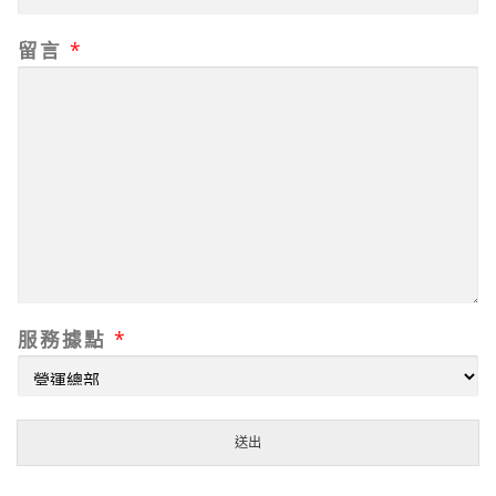
留言
*
聯
服務據點
*
繫
電
話
服
送出
務
據