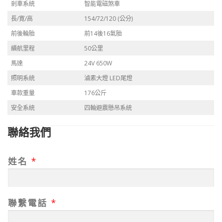
剎車系統
智能電磁煞車
長/寛/高
154/72/120 (公分)
前後輪胎
前14後16氣胎
續航里程
50公里
馬達
24V 650W
照明系統
滷素大燈 LED尾燈
車款重量
176公斤
安全系統
四輪避震懸吊系統
聯絡我們
姓名
*
聯繫電話
*